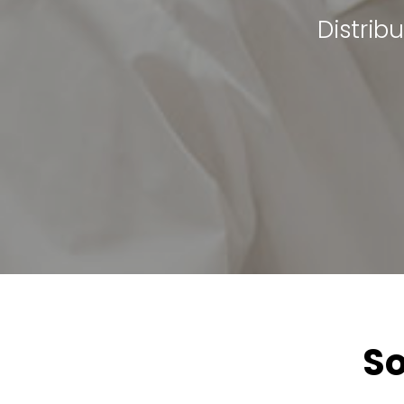
Distrib
So